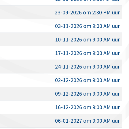
23-09-2026
om
2:30 PM uur
03-11-2026
om
9:00 AM uur
10-11-2026
om
9:00 AM uur
17-11-2026
om
9:00 AM uur
24-11-2026
om
9:00 AM uur
02-12-2026
om
9:00 AM uur
09-12-2026
om
9:00 AM uur
16-12-2026
om
9:00 AM uur
06-01-2027
om
9:00 AM uur