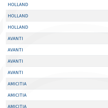
HOLLAND
HOLLAND
HOLLAND
AVANTI
AVANTI
AVANTI
AVANTI
AMICITIA
AMICITIA
AMICITIA