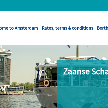
ome to Amsterdam
Rates, terms & conditions
Berth
Zaanse Scha