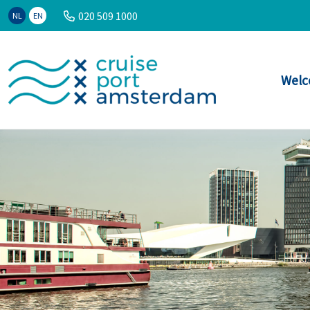
020 509 1000
NL
EN
Welc