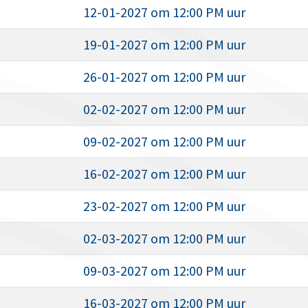
12-01-2027
om
12:00 PM uur
19-01-2027
om
12:00 PM uur
26-01-2027
om
12:00 PM uur
02-02-2027
om
12:00 PM uur
09-02-2027
om
12:00 PM uur
16-02-2027
om
12:00 PM uur
23-02-2027
om
12:00 PM uur
02-03-2027
om
12:00 PM uur
09-03-2027
om
12:00 PM uur
16-03-2027
om
12:00 PM uur