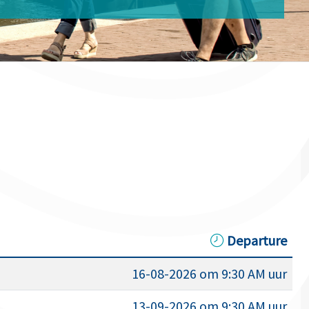
Departure
16-08-2026
om
9:30 AM uur
13-09-2026
om
9:30 AM uur