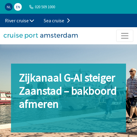
020 509 1000
NL
EN
River cruise
Sea cruise
Zijkanaal G-AI steiger
Zaanstad – bakboord
afmeren