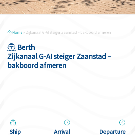
Home
»
Zijkanaal G-AI steiger Zaanstad – bakboord afmeren
Berth
Zijkanaal G-AI steiger Zaanstad –
bakboord afmeren
Ship
Arrival
Departure