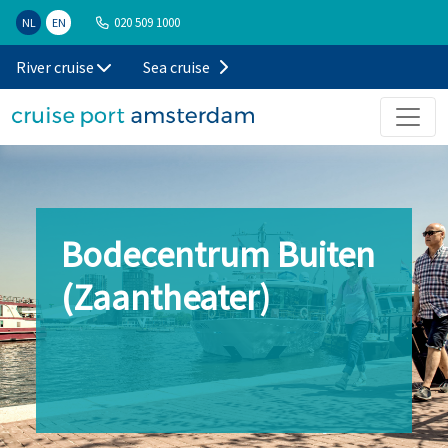
020 509 1000
NL
EN
River cruise
Sea cruise
Bodecentrum Buiten
(Zaantheater)