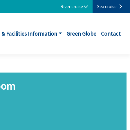
River cruise
Sea cruise
 & Facilities Information
Green Globe
Contact
oom