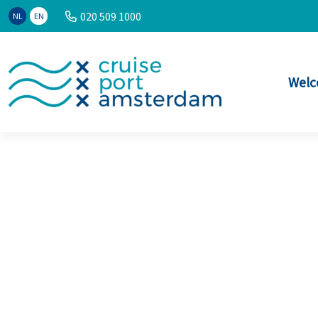
020 509 1000
NL
EN
Welc