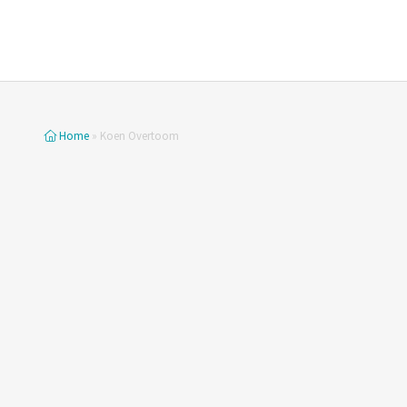
Home
»
Koen Overtoom